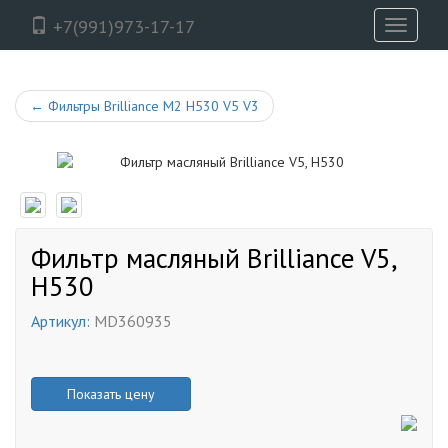
+7(991)973-17-17
Toggle
navigati
←
Фильтры Brilliance M2 H530 V5 V3
Фильтр масляный Brilliance V5,
H530
Артикул:
MD360935
Показать цену