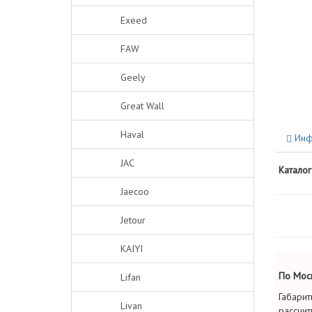
Exeed
FAW
Geely
Great Wall
Haval
Инф
JAC
Каталог
Jaecoo
Jetour
KAIYI
По Моск
Lifan
Габарит
Livan
рассчит