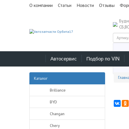
О компании
Статьи
Новости
Отзывы
Фор
Буд
СБ,В
Автосервис
Подбор по VIN
Выб
Главн
Каталог
Brilliance
BYD
Changan
Chery