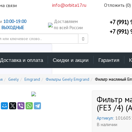
info@orbita17.ru
Отложить (
0
)
ма связи
ни
10:00-19:00
Доставляем
+7 (991) 
С
ВЫХОДНЫЕ
по всей России
+7 (991) 
Доставка и оплата
Скидки и акции
Гарантия
К
ерите каталог поиска
ая
Geely
Emgrand
Фильтры Geely Emgrand
Фильтр масляный Emg
Фильтр м
(FE3 /4) (
Артикул:
101605
В наличии