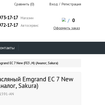
Сравнить (
0
)
Вход
/
Регистрация
973-17-17
Магазин
/
0
972-17-17
Автосервис
Оформить заказ
онтакты
rand EC 7 New (FE3 /4) (Аналог, Sakura)
асляный Emgrand EC 7 New
Аналог, Sakura)
1591-AN