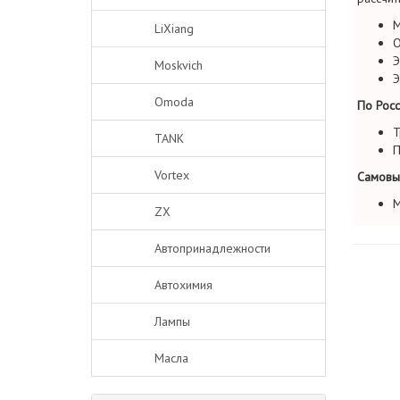
М
LiXiang
О
Э
Moskvich
Э
Omoda
По Росс
Т
TANK
П
Vortex
Самовы
М
ZX
Автопринадлежности
Автохимия
Лампы
Масла