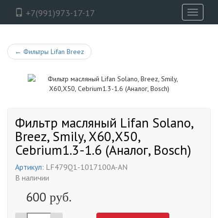
+7(991)973-17-17
Toggle
navigati
←
Фильтры Lifan Breez
Фильтр масляный Lifan Solano,
Breez, Smily, X60,X50,
Cebrium1.3-1.6 (Аналог, Bosch)
Артикул:
LF479Q1-1017100A-AN
В наличии
600
руб.