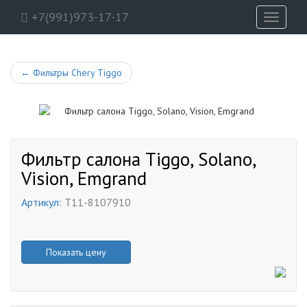
+7(991)973-17-17
Toggle
navigati
←
Фильтры Chery Tiggo
Фильтр салона Tiggo, Solano,
Vision, Emgrand
Артикул:
T11-8107910
Показать цену