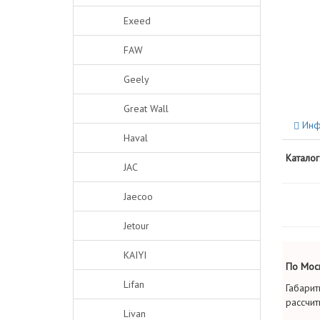
Exeed
FAW
Geely
Great Wall
Инф
Haval
Каталог
JAC
Jaecoo
Jetour
KAIYI
По Моск
Lifan
Габарит
рассчит
Livan