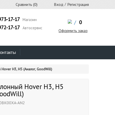
Сравнить (
0
)
Вход
/
Регистрация
973-17-17
Магазин
/
0
972-17-17
Автосервис
Оформить заказ
онтакты
 Hover H3, H5 (Аналог, GoodWill)
лонный Hover H3, H5
oodWill)
0BK00XA-AN2