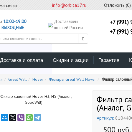
info@orbita17.ru
Отложить (
0
)
ма связи
ни
10:00-19:00
Доставляем
+7 (991) 
С
ВЫХОДНЫЕ
по всей России
+7 (991) 
Доставка и оплата
Скидки и акции
Гарантия
К
ерите каталог поиска
ая
Great Wall
Hover
Фильтры Great Wall Hover
Фильтр салонный
Фильтр са
(Аналог, G
Артикул:
810440
500
руб.