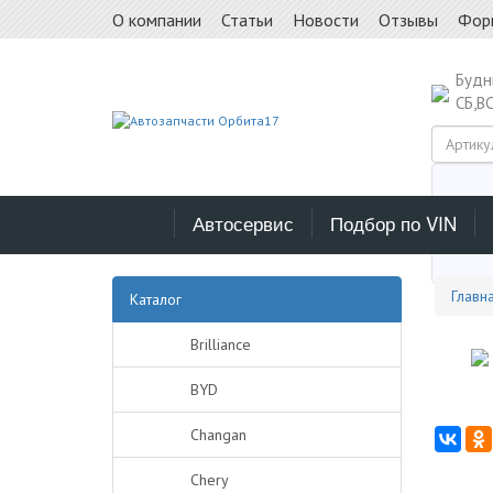
О компании
Статьи
Новости
Отзывы
Фор
Буд
СБ,В
Автосервис
Подбор по VIN
Выб
Главн
Каталог
Brilliance
BYD
Changan
Chery