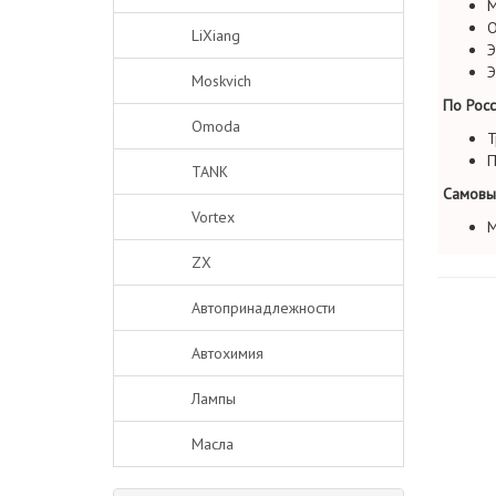
М
О
LiXiang
Э
Э
Moskvich
По Росс
Omoda
Т
П
TANK
Самовы
Vortex
М
ZX
Автопринадлежности
Автохимия
Лампы
Масла