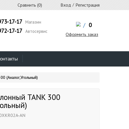
Сравнить (
0
)
Вход
/
Регистрация
973-17-17
Магазин
/
0
972-17-17
Автосервис
Оформить заказ
онтакты
00 (Аналог,Угольный)
алонный TANK 300
гольный)
0XKR02A-AN