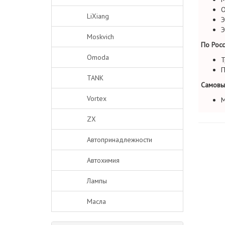
О
LiXiang
Э
Э
Moskvich
По Росс
Omoda
Т
П
TANK
Самовы
Vortex
М
ZX
Автопринадлежности
Автохимия
Лампы
Масла