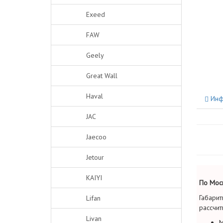
Exeed
FAW
Geely
Great Wall
Haval
Инф
JAC
Jaecoo
Jetour
KAIYI
По Моск
Габарит
Lifan
рассчит
Livan
М