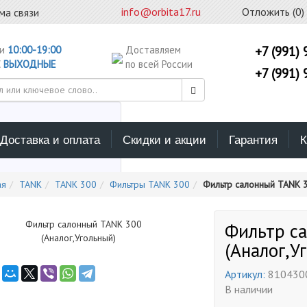
info@orbita17.ru
Отложить (
0
)
ма связи
ни
10:00-19:00
Доставляем
+7 (991) 
С
ВЫХОДНЫЕ
по всей России
+7 (991) 
Доставка и оплата
Скидки и акции
Гарантия
К
ерите каталог поиска
ая
TANK
TANK 300
Фильтры TANK 300
Фильтр салонный TANK 3
Фильтр с
(Аналог,У
Артикул:
810430
В наличии