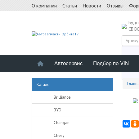
О компании
Статьи
Новости
Отзывы
Фор
Буд
СБ,В
Автосервис
Подбор по VIN
Выб
Главн
Каталог
Brilliance
BYD
Changan
Chery