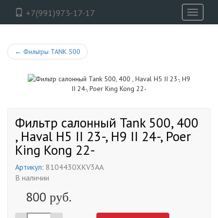
+7(991)973-17-17
Toggle
navigati
←
Фильтры TANK 500
Фильтр салонный Tank 500, 400
, Haval H5 II 23-, H9 II 24-, Poer
King Kong 22-
Артикул:
8104430XKV3AA
В наличии
800
руб.