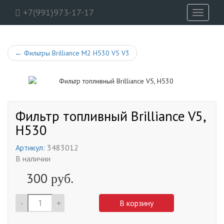
+7(991)973-17-17
Toggle
navigati
←
Фильтры Brilliance M2 H530 V5 V3
Фильтр топливный Brilliance V5,
H530
Артикул:
3483012
В наличии
300
руб.
-
+
В корзину