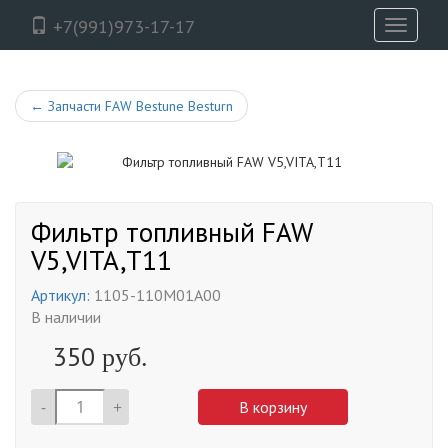
+7(991)973-17-17
Toggle
navigati
←
Запчасти FAW Bestune Besturn
Фильтр топливный FAW
V5,VITA,T11
Артикул:
1105-110M01A00
В наличии
350
руб.
-
+
В корзину