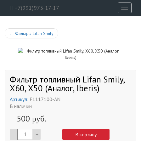
+7(991)973-17-17
Toggle
navigati
←
Фильтры Lifan Smily
Фильтр топливный Lifan Smily,
X60, X50 (Аналог, Iberis)
Артикул:
F1117100-AN
В наличии
500
руб.
-
+
В корзину