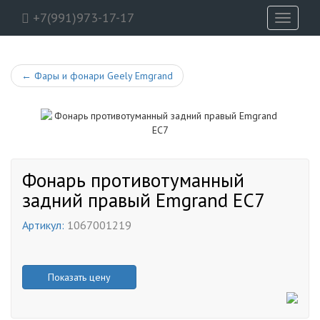
+7(991)973-17-17
Toggle
navigati
←
Фары и фонари Geely Emgrand
Фонарь противотуманный
задний правый Emgrand EC7
Артикул:
1067001219
Показать цену