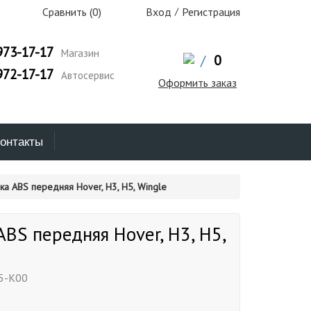
Сравнить (
0
)
Вход
/
Регистрация
973-17-17
Магазин
/
0
972-17-17
Автосервис
Оформить заказ
онтакты
ка ABS передняя Hover, H3, H5, Wingle
ABS передняя Hover, H3, H5,
5-K00