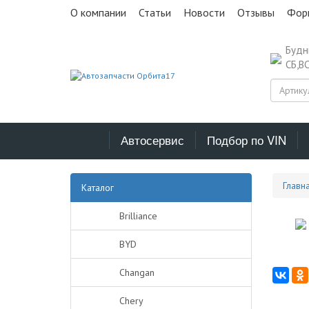
О компании
Статьи
Новости
Отзывы
Фор
Буд
СБ,В
Автосервис
Подбор по VIN
Главн
Каталог
Brilliance
BYD
Changan
Chery