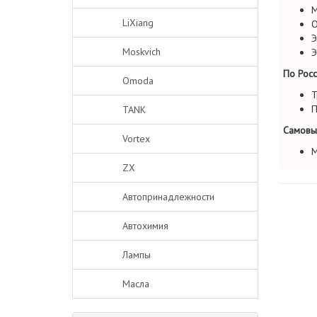
М
LiXiang
О
Э
Moskvich
Э
По Росс
Omoda
Т
П
TANK
Самовы
Vortex
М
ZX
Автопринадлежности
Автохимия
Лампы
Масла