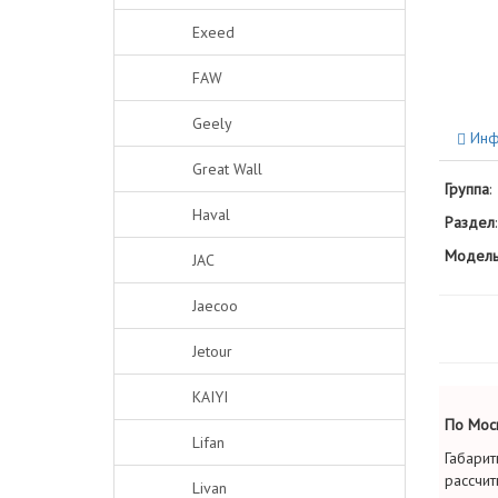
Exeed
FAW
Geely
Инф
Great Wall
Группа
:
Haval
Раздел
:
Модель
JAC
Jaecoo
Jetour
KAIYI
По Моск
Lifan
Габарит
рассчит
Livan