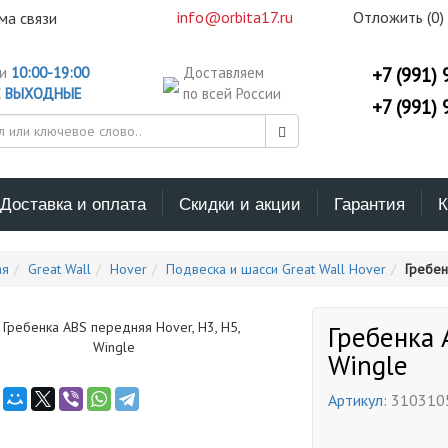
info@orbita17.ru
Отложить (
0
)
ма связи
ни
10:00-19:00
Доставляем
+7 (991) 
С
ВЫХОДНЫЕ
по всей России
+7 (991) 
Доставка и оплата
Скидки и акции
Гарантия
К
ая
Great Wall
Hover
Подвеска и шасси Great Wall Hover
Гребен
Гребенка 
Wingle
Артикул:
310310