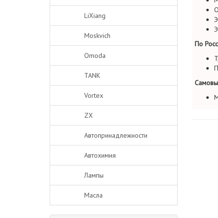
М
О
LiXiang
Э
Э
Moskvich
По Росс
Omoda
Т
П
TANK
Самовы
Vortex
М
ZX
Автопринадлежности
Автохимия
Лампы
Масла