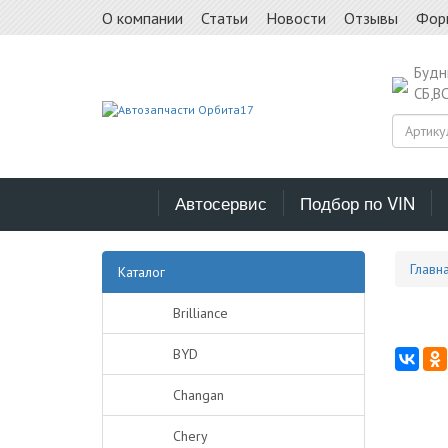
О компании
Статьи
Новости
Отзывы
Фор
Буд
СБ,В
Автосервис
Подбор по VIN
Главн
Каталог
Brilliance
BYD
Changan
Chery