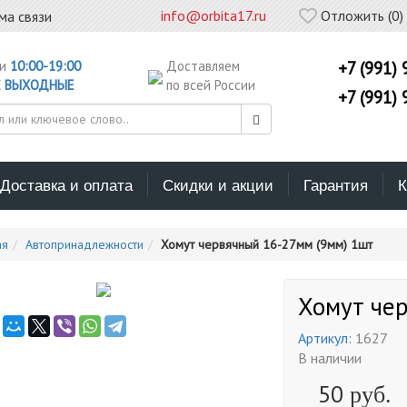
info@orbita17.ru
Отложить (
0
)
ма связи
ни
10:00-19:00
Доставляем
+7 (991) 
С
ВЫХОДНЫЕ
по всей России
+7 (991) 
Доставка и оплата
Скидки и акции
Гарантия
К
ая
Автопринадлежности
Хомут червячный 16-27мм (9мм) 1шт
Хомут че
Артикул:
1627
В наличии
50
руб.