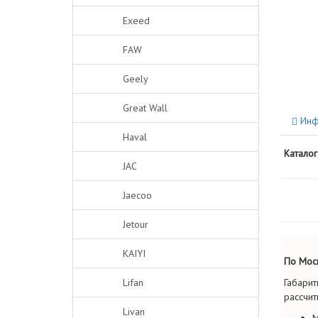
Exeed
FAW
Geely
Great Wall
Инф
Haval
Каталог
JAC
Jaecoo
Jetour
KAIYI
По Моск
Lifan
Габарит
рассчит
Livan