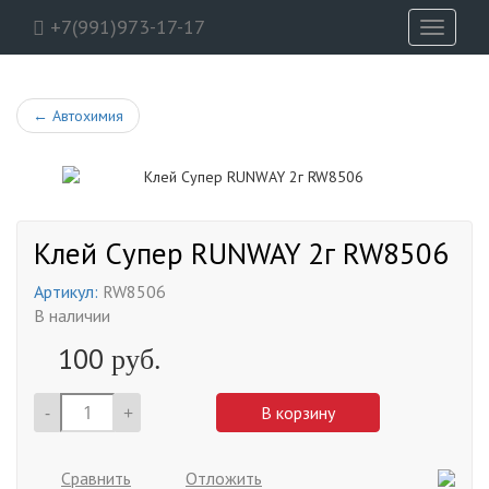
+7(991)973-17-17
Toggle
navigati
←
Автохимия
Клей Супер RUNWAY 2г RW8506
Артикул:
RW8506
В наличии
100
руб.
-
+
В корзину
Сравнить
Отложить