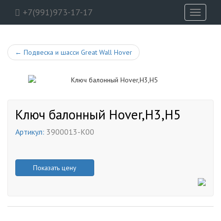
+7(991)973-17-17
Toggle
navigati
←
Подвеска и шасси Great Wall Hover
Ключ балонный Hover,H3,H5
Артикул:
3900013-K00
Показать цену