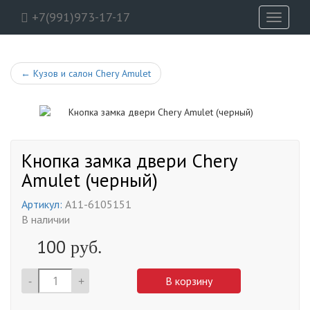
+7(991)973-17-17
Toggle
navigati
←
Кузов и салон Chery Amulet
Кнопка замка двери Chery
Amulet (черный)
Артикул:
A11-6105151
В наличии
100
руб.
-
+
В корзину