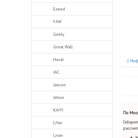
Exeed
FAW
Geely
Great Wall
Haval
Инф
JAC
Jaecoo
Jetour
KAIYI
По Моск
Габарит
Lifan
рассчит
Livan
М