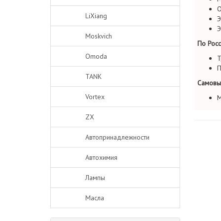
О
LiXiang
Э
Э
Moskvich
По Росс
Omoda
Т
П
TANK
Самовы
Vortex
М
ZX
Автопринадлежности
Автохимия
Лампы
Масла