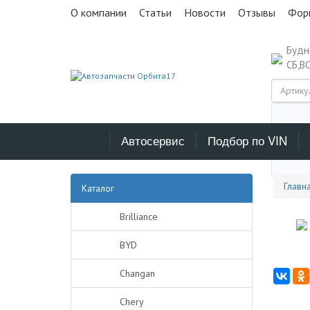
О компании
Статьи
Новости
Отзывы
Фор
Буд
СБ,В
Автосервис
Подбор по VIN
Выб
Главн
Каталог
Brilliance
BYD
Changan
Chery