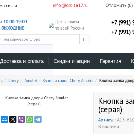
info@orbita17.ru
Отложить (
0
)
ма связи
ни
10:00-19:00
Доставляем
+7 (991) 
С
ВЫХОДНЫЕ
по всей России
+7 (991) 
Доставка и оплата
Скидки и акции
Гарантия
К
ерите каталог поиска
ая
Chery
Amulet
Кузов и салон Chery Amulet
Кнопка замка двер
Кнопка за
(серая)
Артикул:
A15-61
В наличии