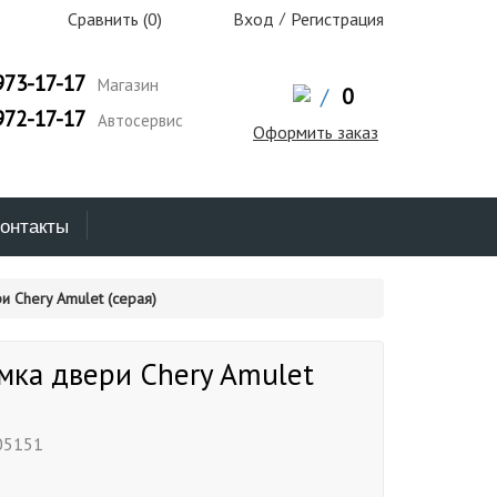
Сравнить (
0
)
Вход
/
Регистрация
973-17-17
Магазин
/
0
972-17-17
Автосервис
Оформить заказ
онтакты
и Chery Amulet (серая)
мка двери Chery Amulet
05151