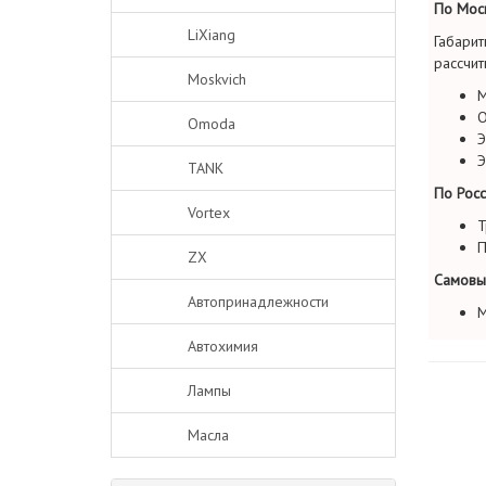
По Моск
LiXiang
Габарит
рассчит
Moskvich
М
О
Omoda
Э
Э
TANK
По Росс
Vortex
Т
П
ZX
Самовы
Автопринадлежности
М
Автохимия
Лампы
Масла