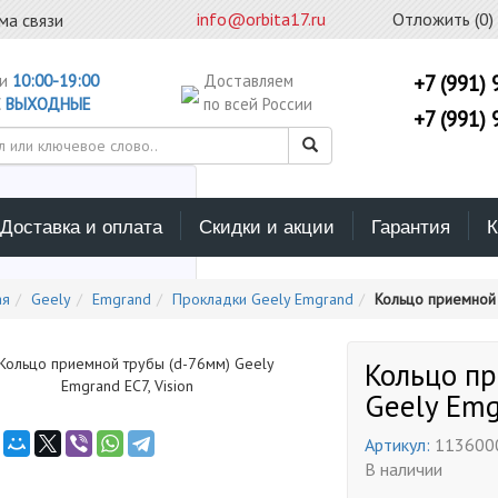
info@orbita17.ru
Отложить (
0
)
ма связи
ни
10:00-19:00
Доставляем
+7 (991) 
С
ВЫХОДНЫЕ
по всей России
+7 (991) 
Доставка и оплата
Скидки и акции
Гарантия
К
ерите каталог поиска
ая
Geely
Emgrand
Прокладки Geely Emgrand
Кольцо приемной 
Кольцо п
Geely Emg
Артикул:
113600
В наличии