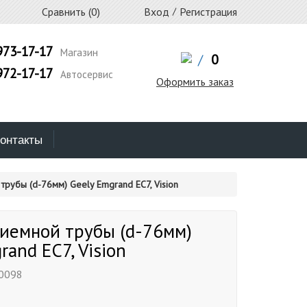
Сравнить (
0
)
Вход
/
Регистрация
973-17-17
Магазин
/
0
972-17-17
Автосервис
Оформить заказ
онтакты
трубы (d-76мм) Geely Emgrand EC7, Vision
риемной трубы (d-76мм)
rand EC7, Vision
0098