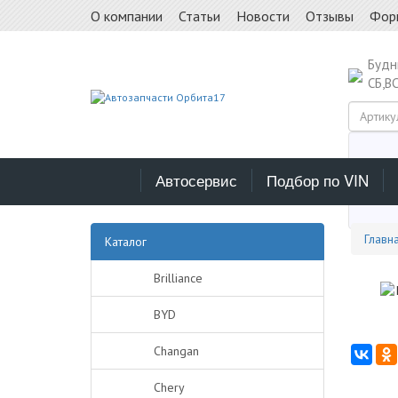
О компании
Статьи
Новости
Отзывы
Фор
Буд
СБ,В
Автосервис
Подбор по VIN
Выб
Главн
Каталог
Brilliance
BYD
Changan
Chery