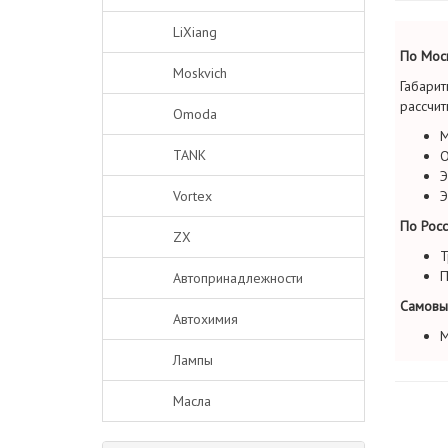
LiXiang
По Моск
Moskvich
Габарит
рассчит
Omoda
М
TANK
О
Э
Vortex
Э
По Росс
ZX
Т
П
Автопринадлежности
Самовы
Автохимия
М
Лампы
Масла