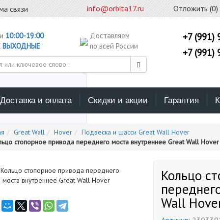
info@orbita17.ru
Отложить (
0
)
ма связи
ни
10:00-19:00
Доставляем
+7 (991) 
С
ВЫХОДНЫЕ
по всей России
+7 (991) 
Доставка и оплата
Скидки и акции
Гарантия
К
ерите каталог поиска
ая
Great Wall
Hover
Подвеска и шасси Great Wall Hover
льцо стопорное привода переднего моста внутреннее Great Wall Hover
Кольцо с
переднего
Wall Hove