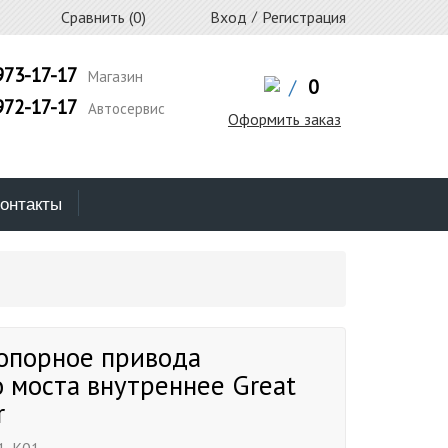
Сравнить (
0
)
Вход
/
Регистрация
973-17-17
Магазин
/
0
972-17-17
Автосервис
Оформить заказ
онтакты
топорное привода
 моста внутреннее Great
r