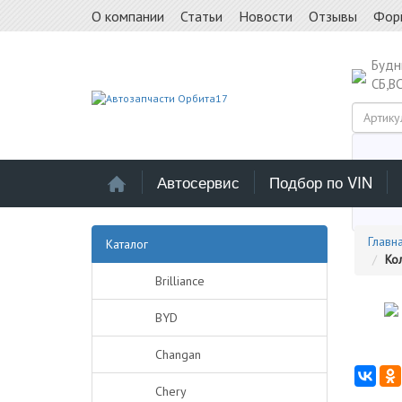
О компании
Статьи
Новости
Отзывы
Фор
Буд
СБ,В
Автосервис
Подбор по VIN
Выб
Главн
Каталог
Ко
Brilliance
BYD
Changan
Chery