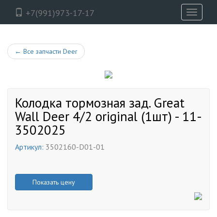
+7(991)973-17-17
Toggle
navigati
←
Все запчасти Deer
Колодка тормозная зад. Great
Wall Deer 4/2 original (1шт) - 11-
3502025
Артикул:
3502160-D01-01
Показать цену