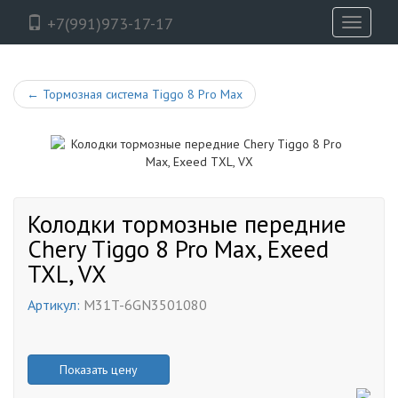
+7(991)973-17-17
Toggle
navigati
←
Тормозная система Tiggo 8 Pro Max
Колодки тормозные передние
Chery Tiggo 8 Pro Max, Exeed
TXL, VX
Артикул:
M31T-6GN3501080
Показать цену