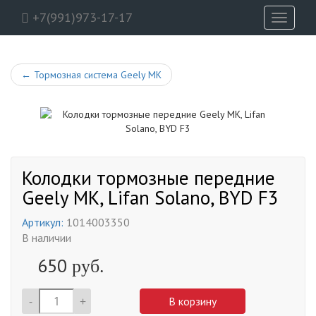
+7(991)973-17-17
Toggle
navigati
←
Тормозная система Geely MK
Колодки тормозные передние
Geely MK, Lifan Solano, BYD F3
Артикул:
1014003350
В наличии
650
руб.
-
+
В корзину