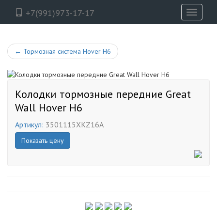
+7(991)973-17-17
Toggle
navigati
←
Тормозная система Hover H6
Колодки тормозные передние Great
Wall Hover H6
Артикул:
3501115XKZ16A
Показать цену