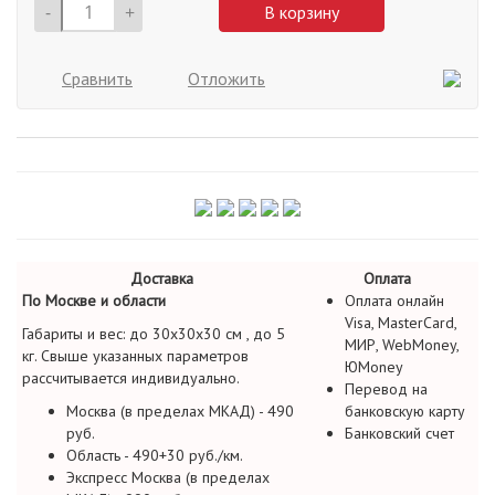
-
+
В корзину
Сравнить
Отложить
Доставка
Оплата
По Москве и области
Оплата онлайн
Visa, MasterCard,
Габариты и вес: до 30х30х30 см , до 5
МИР, WebMoney,
кг. Свыше указанных параметров
ЮMoney
рассчитывается индивидуально.
Перевод на
Москва (в пределах МКАД) - 490
банковскую карту
руб.
Банковский счет
Область - 490+30 руб./км.
Экспресс Москва (в пределах