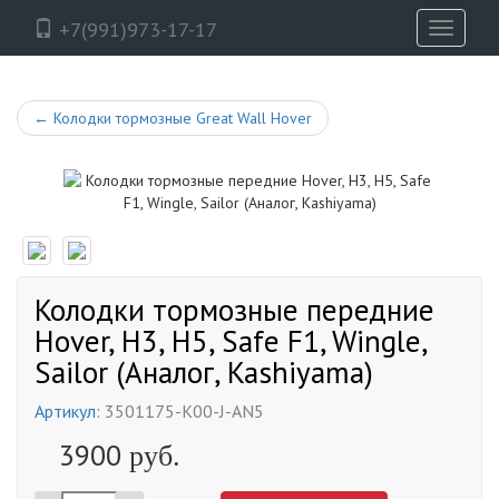
+7(991)973-17-17
Toggle
navigati
←
Колодки тормозные Great Wall Hover
Колодки тормозные передние
Hover, H3, H5, Safe F1, Wingle,
Sailor (Аналог, Kashiyama)
Артикул:
3501175-K00-J-AN5
3900
руб.