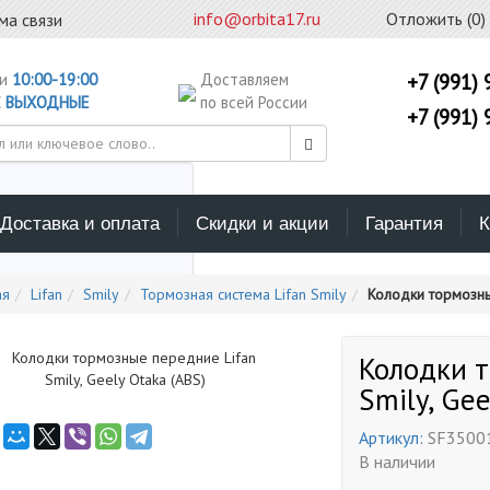
info@orbita17.ru
Отложить (
0
)
ма связи
ни
10:00-19:00
Доставляем
+7 (991) 
С
ВЫХОДНЫЕ
по всей России
+7 (991) 
Доставка и оплата
Скидки и акции
Гарантия
К
ерите каталог поиска
ая
Lifan
Smily
Тормозная система Lifan Smily
Колодки тормозные
Колодки т
Smily, Gee
Артикул:
SF3500
В наличии