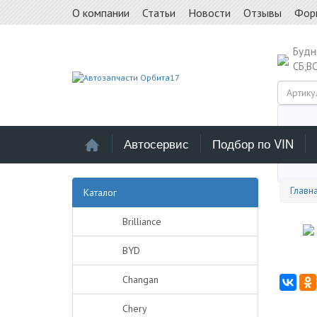
О компании
Статьи
Новости
Отзывы
Фор
Буд
СБ,В
Автосервис
Подбор по VIN
Выб
Главн
Каталог
Brilliance
BYD
Changan
Chery