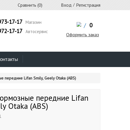
Сравнить (
0
)
Вход
/
Регистрация
973-17-17
Магазин
/
0
972-17-17
Автосервис
Оформить заказ
онтакты
 передние Lifan Smily, Geely Otaka (ABS)
ормозные передние Lifan
ly Otaka (ABS)
1