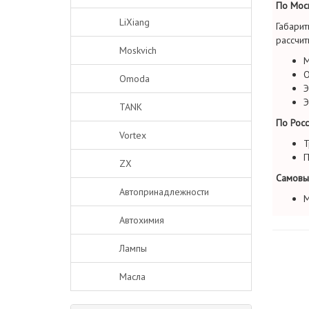
По Моск
LiXiang
Габарит
рассчит
Moskvich
М
О
Omoda
Э
Э
TANK
По Росс
Vortex
Т
П
ZX
Самовы
Автопринадлежности
М
Автохимия
Лампы
Масла