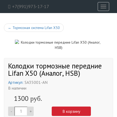
+7(991)973-17-17
Toggle
navigati
←
Тормозная система Lifan X50
Колодки тормозные передние
Lifan X50 (Аналог, HSB)
Артикул:
SA35001-AN
В наличии
1300
руб.
-
+
В корзину