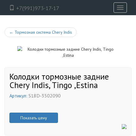
+7(991)973-17-17
Toggle
navigati
←
Тормозная система Chery Indis
Колодки тормозные задние
Chery Indis, Tingo ,Estina
Артикул:
S18D-3502090
Показать цену