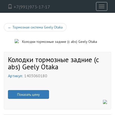
+7(991)973-17-17
Toggle
navigati
←
Тормозная система Geely Otaka
Колодки тормозные задние (с
abs) Geely Otaka
Артикул:
1403060180
Показать цену