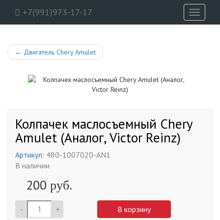
+7(991)973-17-17
Toggle
navigati
←
Двигатель Chery Amulet
Колпачек маслосъемный Chery
Amulet (Аналог, Victor Reinz)
Артикул:
480-1007020-AN1
В наличии
200
руб.
-
+
В корзину