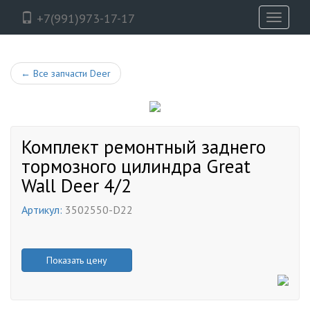
+7(991)973-17-17
Toggle
navigati
←
Все запчасти Deer
Комплект ремонтный заднего
тормозного цилиндра Great
Wall Deer 4/2
Артикул:
3502550-D22
Показать цену