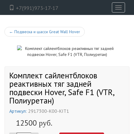
+7(991)973-17-17
Toggle
navigati
←
Подвеска и шасси Great Wall Hover
Комплект сайлентблоков
реактивных тяг задней
подвески Hover, Safe F1 (VTR,
Полиуретан)
Артикул:
2917300-K00-KIT1
12500
руб.