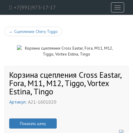
+7(991)973-17-17
Toggle
navigati
←
Сцепление Chery Tiggo
Корзина сцепления Cross Eastar,
Fora, M11, M12, Tiggo, Vortex
Estina, Tingo
Артикул:
A21-1601020
Показать цену