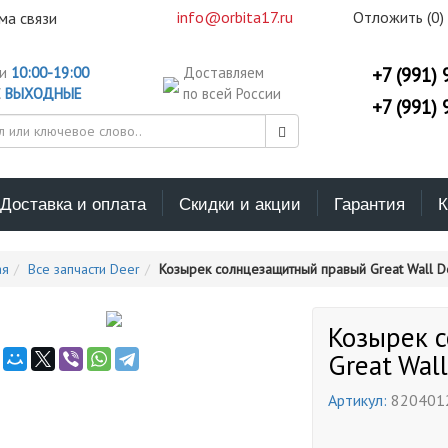
info@orbita17.ru
Отложить (
0
)
ма связи
ни
10:00-19:00
Доставляем
+7 (991) 
С
ВЫХОДНЫЕ
по всей России
+7 (991) 
Доставка и оплата
Скидки и акции
Гарантия
К
ая
Все запчасти Deer
Козырек солнцезащитный правый Great Wall D
Козырек 
Great Wal
Артикул:
820401