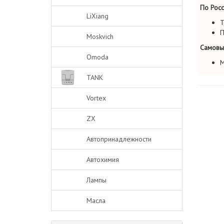
По Росс
LiXiang
Т
П
Moskvich
Самовы
Omoda
М
TANK
Vortex
ZX
Автопринадлежности
Автохимия
Лампы
Масла