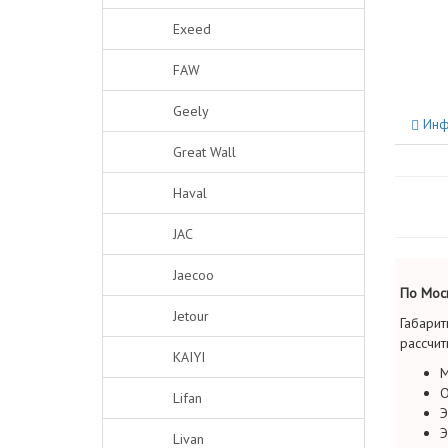
Exeed
FAW
Geely
Инф
Great Wall
Haval
JAC
Jaecoo
По Моск
Jetour
Габарит
рассчит
KAIYI
М
О
Lifan
Э
Э
Livan