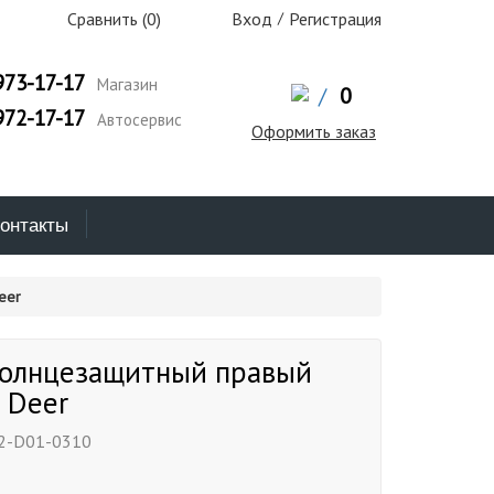
Сравнить (
0
)
Вход
/
Регистрация
973-17-17
Магазин
/
0
972-17-17
Автосервис
Оформить заказ
онтакты
eer
солнцезащитный правый
l Deer
2-D01-0310