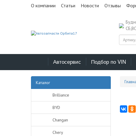
О компании
Статьи
Новости
Отзывы
Фор
Буд
СБ,В
Автосервис
Подбор по VIN
Главн
Каталог
Brilliance
BYD
Changan
Chery