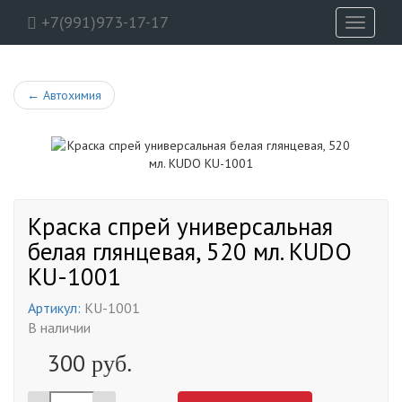
+7(991)973-17-17
Toggle
navigati
←
Автохимия
Краска спрей универсальная
белая глянцевая, 520 мл. KUDO
KU-1001
Артикул:
KU-1001
В наличии
300
руб.