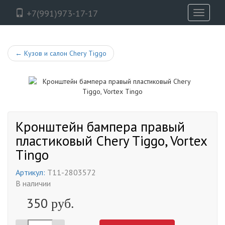
+7(991)973-17-17
Toggle
navigati
←
Кузов и салон Chery Tiggo
Кронштейн бампера правый
пластиковый Chery Tiggo, Vortex
Tingo
Артикул:
T11-2803572
В наличии
350
руб.