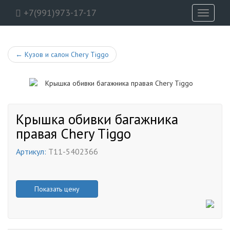
+7(991)973-17-17
Toggle
navigati
←
Кузов и салон Chery Tiggo
Крышка обивки багажника
правая Chery Tiggo
Артикул:
T11-5402366
Показать цену