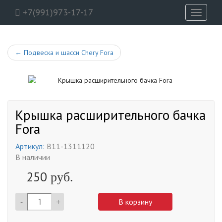
+7(991)973-17-17
Toggle
navigati
←
Подвеска и шасси Chery Fora
Крышка расширительного бачка
Fora
Артикул:
B11-1311120
В наличии
250
руб.
-
+
В корзину