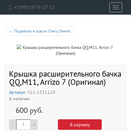
+7(991)973-17-17
Toggle
navigati
←
Подвеска и шасси Chery Sweet
Крышка расширительного бачка
QQ,M11, Arrizo 7 (Оригинал)
Артикул:
S11-1311120
В наличии
600
руб.
-
+
В корзину