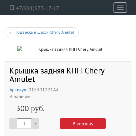
+7(991)973-17-17
Toggle
navigati
←
Подвеска и шасси Chery Amulet
Крышка задняя КПП Chery
Amulet
Артикул:
015301221AA
В наличии
300
руб.
-
+
В корзину