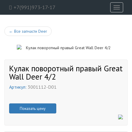
+7(991)973-17-17
Toggle
navigati
←
Все запчасти Deer
Кулак поворотный правый Great
Wall Deer 4/2
Артикул:
3001112-D01
Показать цену