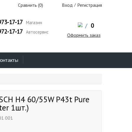
Сравнить (
0
)
Вход
/
Регистрация
973-17-17
Магазин
/
0
972-17-17
Автосервис
Оформить заказ
онтакты
SCH H4 60/55W P43t Pure
ster 1шт.)
01 001