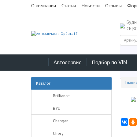
О компании
Статьи
Новости
Отзывы
Фор
Буд
СБ,В
Автосервис
Подбор по VIN
Выб
Главн
Каталог
Brilliance
BYD
Changan
Chery