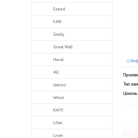
Exeed
FAW
Geely
Great Wall
Haval
Инф
JAC
Произв
Тип ла
Jaecoo
Цоколь
:
Jetour
KAIYI
Lifan
Livan