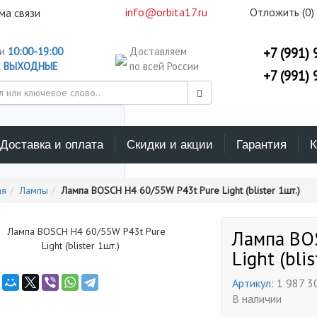
info@orbita17.ru
Отложить (
0
)
ма связи
ни
10:00-19:00
Доставляем
+7 (991) 
С
ВЫХОДНЫЕ
по всей России
+7 (991) 
Доставка и оплата
Скидки и акции
Гарантия
К
ерите каталог поиска
ая
Лампы
Лампа BOSCH H4 60/55W P43t Pure Light (blister 1шт.)
Лампа BO
Light (bli
Артикул:
1 987 3
В наличии