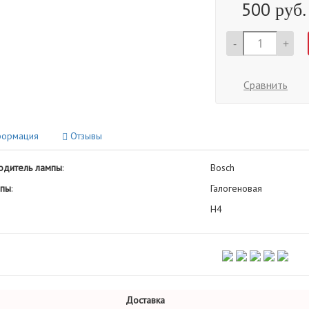
500
руб.
-
+
Сравнить
ормация
Отзывы
одитель лампы
:
Bosch
мпы
:
Галогеновая
H4
Доставка