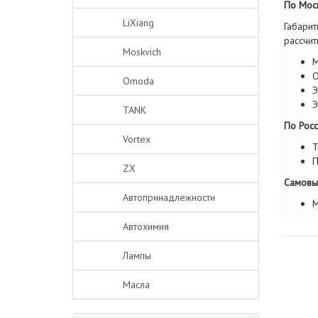
По Моск
LiXiang
Габарит
рассчит
Moskvich
М
О
Omoda
Э
Э
TANK
По Росс
Vortex
Т
П
ZX
Самовы
Автопринадлежности
М
Автохимия
Лампы
Масла