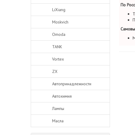
По Росс
LiXiang
Т
П
Moskvich
Самовы
Omoda
М
TANK
Vortex
ZX
Автопринадлежности
Автохимия
Лампы
Масла