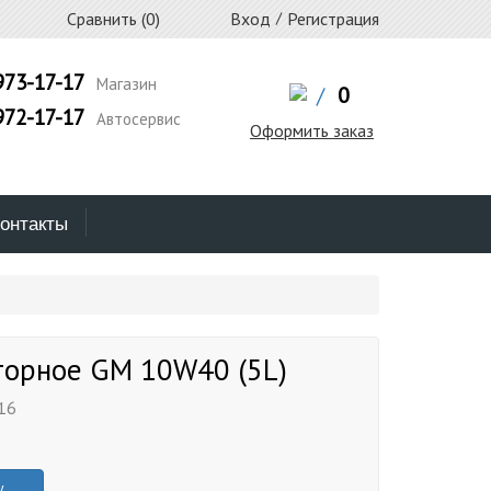
Сравнить (
0
)
Вход
/
Регистрация
973-17-17
Магазин
/
0
972-17-17
Автосервис
Оформить заказ
онтакты
торное GM 10W40 (5L)
16
у