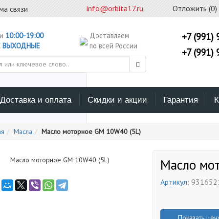
info@orbita17.ru
Отложить (
0
)
ма связи
ни
10:00-19:00
Доставляем
+7 (991) 
С
ВЫХОДНЫЕ
по всей России
+7 (991) 
Доставка и оплата
Скидки и акции
Гарантия
К
ерите каталог поиска
ая
Масла
Масло моторное GM 10W40 (5L)
Масло мо
Артикул:
931652
Показать цен