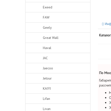
Exeed
FAW
Инф
Geely
Каталог
Great Wall
Haval
JAC
Jaecoo
По Моск
Jetour
Габарит
рассчит
KAIYI
М
О
Lifan
Э
Э
Livan