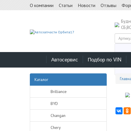
О компании
Статьи
Новости
Отзывы
Фор
Буд
СБ,В
Автосервис
Подбор по VIN
Выб
Главн
Каталог
Brilliance
BYD
Changan
Chery