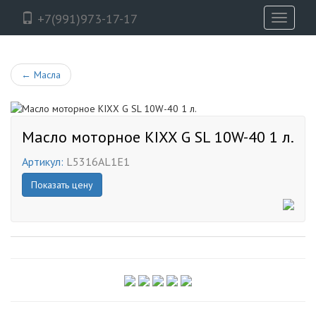
+7(991)973-17-17
Toggle
navigati
←
Масла
Масло моторное KIXX G SL 10W-40 1 л.
Артикул:
L5316AL1E1
Показать цену