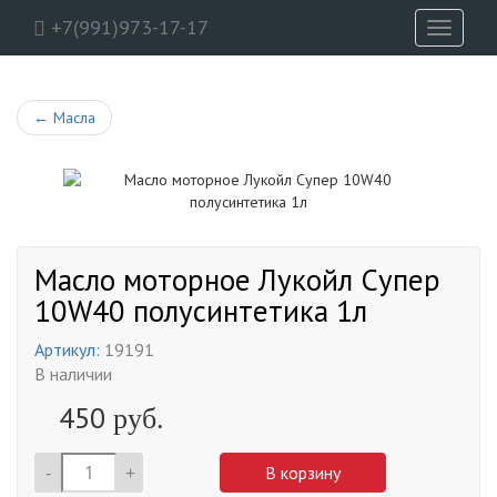
+7(991)973-17-17
Toggle
navigati
←
Масла
Масло моторное Лукойл Супер
10W40 полусинтетика 1л
Артикул:
19191
В наличии
450
руб.
-
+
В корзину