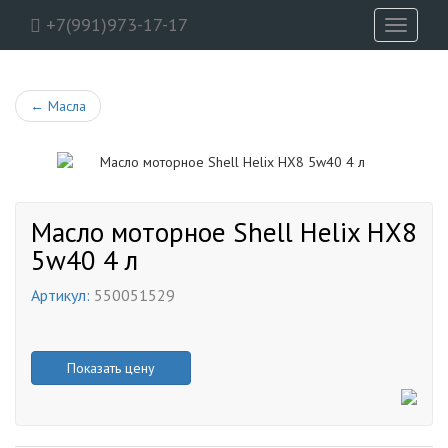
+7(991)973-17-17
Toggle
navigati
←
Масла
Масло моторное Shell Helix HX8
5w40 4 л
Артикул:
550051529
Показать цену