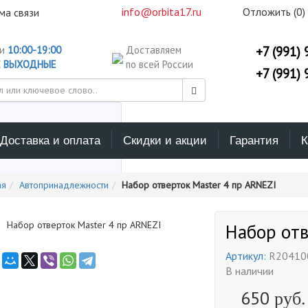
info@orbita17.ru
Отложить (
0
)
ма связи
ни
10:00-19:00
Доставляем
+7 (991) 
С
ВЫХОДНЫЕ
по всей России
+7 (991) 
Доставка и оплата
Скидки и акции
Гарантия
К
ерите каталог поиска
ая
Автопринадлежности
Набор отверток Master 4 пр ARNEZI
Набор отв
Артикул:
R20410
В наличии
650
руб.