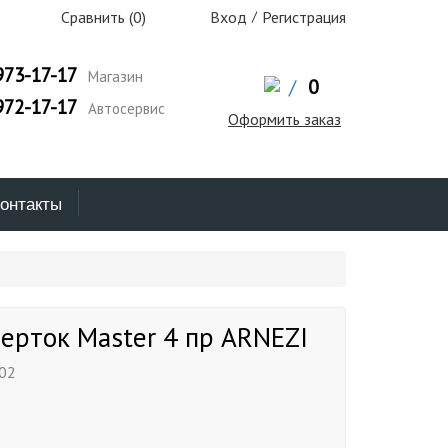
Сравнить (
0
)
Вход
/
Регистрация
973-17-17
Магазин
/
0
972-17-17
Автосервис
Оформить заказ
онтакты
ерток Master 4 пр ARNEZI
02