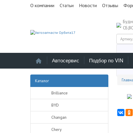
О компании
Статьи
Новости
Отзывы
Фор
Буд
СБ,В
Автосервис
Подбор по VIN
Выб
Главн
Каталог
Brilliance
BYD
Changan
Chery