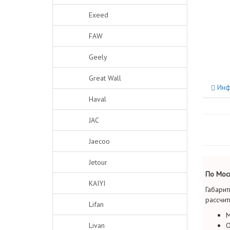
Exeed
FAW
Geely
Great Wall
Инф
Haval
JAC
Jaecoo
Jetour
По Моск
KAIYI
Габарит
рассчит
Lifan
М
Livan
О