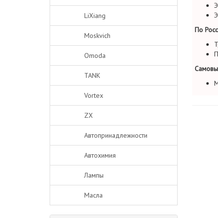
Э
Э
LiXiang
По Росс
Moskvich
Т
П
Omoda
Самовы
TANK
М
Vortex
ZX
Автопринадлежности
Автохимия
Лампы
Масла