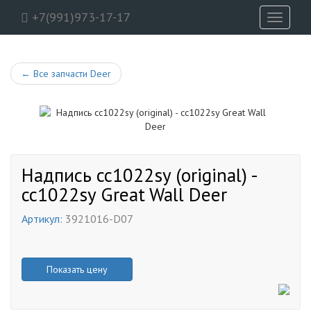
+7(991)973-17-17
Toggle
navigati
←
Все запчасти Deer
Надпись cc1022sy (original) -
cc1022sy Great Wall Deer
Артикул:
3921016-D07
Показать цену