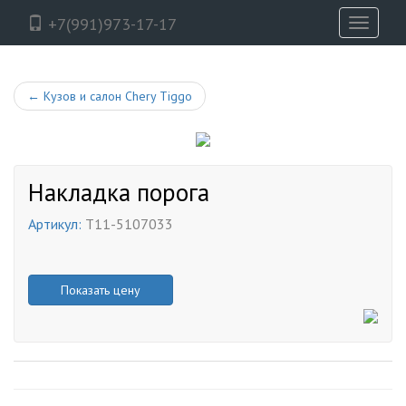
+7(991)973-17-17
Toggle
navigati
←
Кузов и салон Chery Tiggo
Накладка порога
Артикул:
T11-5107033
Показать цену