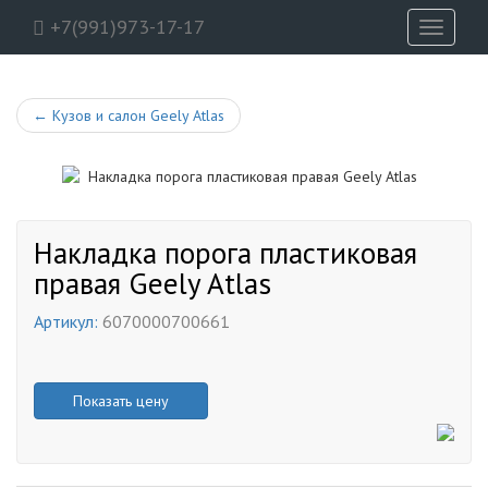
+7(991)973-17-17
Toggle
navigati
←
Кузов и салон Geely Atlas
Накладка порога пластиковая
правая Geely Atlas
Артикул:
6070000700661
Показать цену