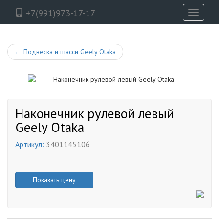
+7(991)973-17-17
Toggle
navigati
←
Подвеска и шасси Geely Otaka
Наконечник рулевой левый
Geely Otaka
Артикул:
3401145106
Показать цену